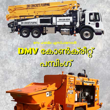
സേ ഹബ്ല എസ്പാനോൾ!
DMV കോൺക്രീറ്റ്
പമ്പിംഗ്