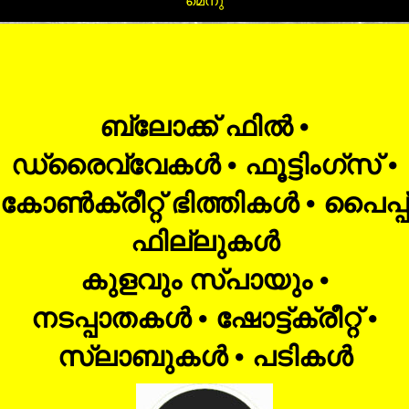
മെനു
ബ്ലോക്ക് ഫിൽ •
ഡ്രൈവ്വേകൾ • ഫൂട്ടിംഗ്സ് •
കോൺക്രീറ്റ് ഭിത്തികൾ • പൈപ്പ്
ഫില്ലുകൾ
കുളവും സ്പായും •
നടപ്പാതകൾ • ഷോട്ട്ക്രീറ്റ് •
സ്ലാബുകൾ • പടികൾ