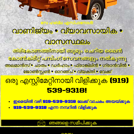
സേ ഹബ്ല എസ്പാനോൾ!
വാണിജ്യം • വ്യാവസായിക •
വാസസ്ഥലം
ത്രികോണത്തിനായി ബൂമും ചെറിയ ലൈൻ
കോൺക്രീറ്റ് പമ്പിംഗ് സേവനങ്ങളും നൽകുന്നു
അലമാൻസ് • ചാതം • ഡർഹാം • ഫ്രാങ്ക്ലിൻ • ഗ്രാൻവിൽ •
ജോൺസ്റ്റൺ • ഓറഞ്ച് • വ്യക്തി • വേക്ക്
ഒരു എസ്റ്റിമേറ്റിനായി വിളിക്കുക (919)
539-9318!
ഇമെയിൽ വഴി 919-539-9318 ലേക്ക് വാചകം അയയ്ക്കുക
919-539-9318 എന്ന നമ്പറിൽ വിളിക്കുക
ഞങ്ങളെ സമീപിക്കുക