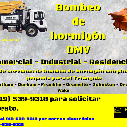
Bombeo
de
hormigón
¡Se
la español!
DMV
mercial - Industrial - Residenc
de servicios de bombeo de hormigón con plum
pequeña para el Triángulo
tham - Durham - Franklin - Granville - Johnston - Or
Wake
919) 539-9318 para solicitar
esto.
P
 al 919-539-9318 por correo electrónico
9-539-9318