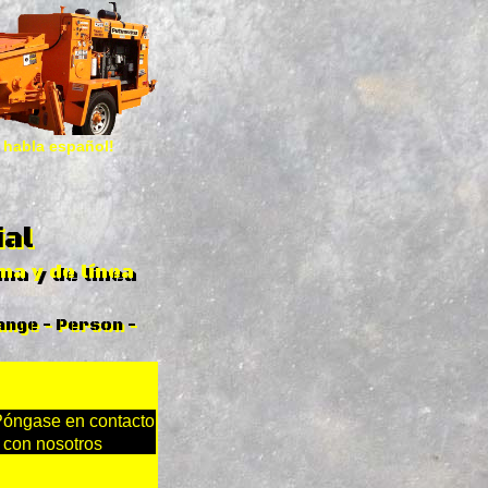
 habla español!
ial
a y de línea
ange - Person -
óngase en contacto
con nosotros