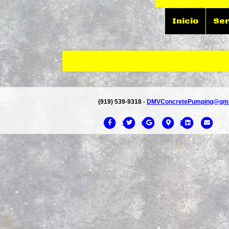
Inicio
Ser
(919) 539-9318 -
DMVConcretePumping@gma
Facebook
Twitter
Google
Google-maps
Linkedin
Correo el