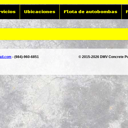
vicios
Ubicaciones
Flota de autobombas
il.com
- (984)-960-6851
© 2015-2026 DMV Concrete Pu
ectrónico