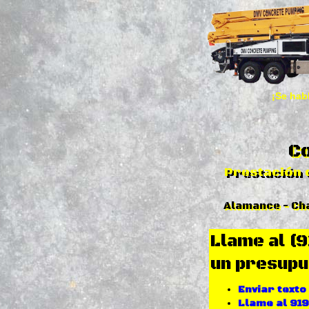
¡Se hab
Co
Prestación 
Alamance - Cha
Llame al (
un presupu
Enviar texto
Llame al 91