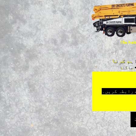
Se hab
اہم کرنا
• جاگنا
 رابطہ کریں۔