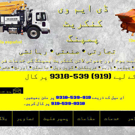
ڈی ایم وی
کنکریٹ
پمپنگ
Se
la español!
تجارتی • صنعتی • رہائشی
یے بوم اور چھوٹی لائن کنکریٹ پمپنگ کی خدمات فر
• چیتھم • ڈرہم • فرینکلن • گرین ویل • جانسٹن • اورنج • شخص 
ایک تخمینہ کے لیے (919) 539-9318 پر کال
ہم سے
ای میل کے ذریعے 919-539-9318 پر متن بھیجیں۔
919-539-9318 پر کال کریں۔
ھر
خدمات
مقامات
پمپر فلیٹ
تصاویر
بلاگ