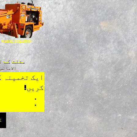
 habla español!
مثلث کے ل
الامانس 
کریں!
گ