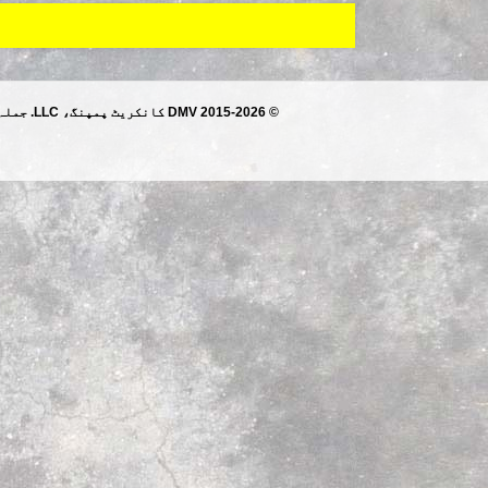
© 2015-2026 DMV کانکریٹ پمپنگ، LLC. جملہ حقوق محفوظ ہیں۔.